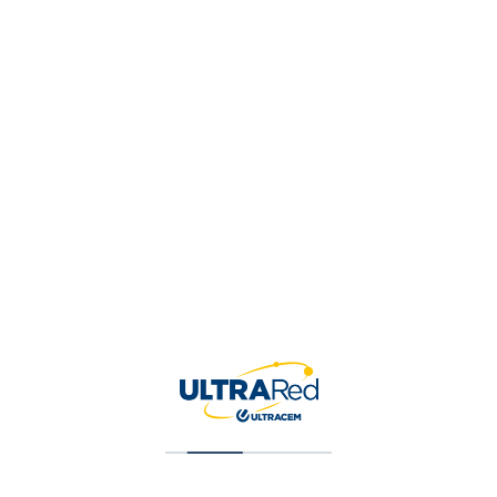
Tornillo Cilind Phill Zin 10 X 1/2 Bolsa X100 Und
$
6,408