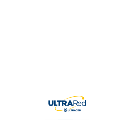
Tu puntuación
*
Tu valoración
*
Nombre
*
Correo electrónico
*
Guardar mi nombre, correo 
para la próxima vez que ha