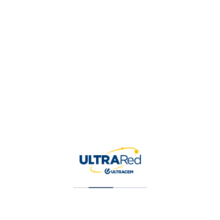
Tu valoración
*
Nombre
*
Correo electrónico
*
Guardar mi nombre, correo 
para la próxima vez que ha