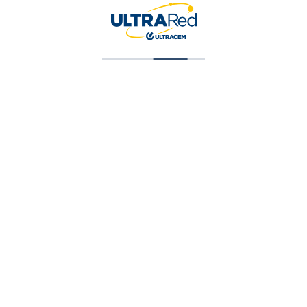
NEWS
Explorando Alternativas Innovadoras en
Diseño de Pavimentos: Más Allá del
Concreto Convencional