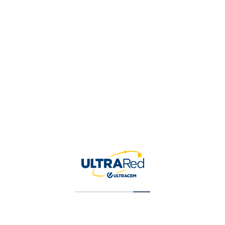
Tu valoración
*
Nombre
*
Correo electrónico
*
Guardar mi nombre, correo 
para la próxima vez que ha