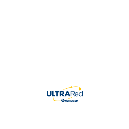
Tu valoración
*
Nombre
*
Correo electrónico
*
Guardar mi nombre, correo 
para la próxima vez que ha