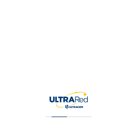
Tu valoración
*
Nombre
*
Correo electrónico
*
Guardar mi nombre, correo 
para la próxima vez que ha