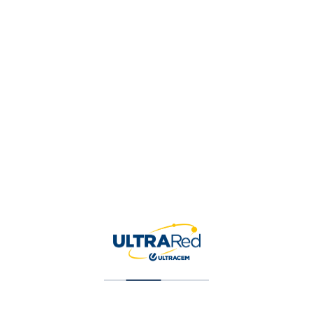
Tu puntuación
*
Tu valoración
*
Nombre
*
Correo electrónico
*
Guardar mi nombre, correo 
para la próxima vez que ha