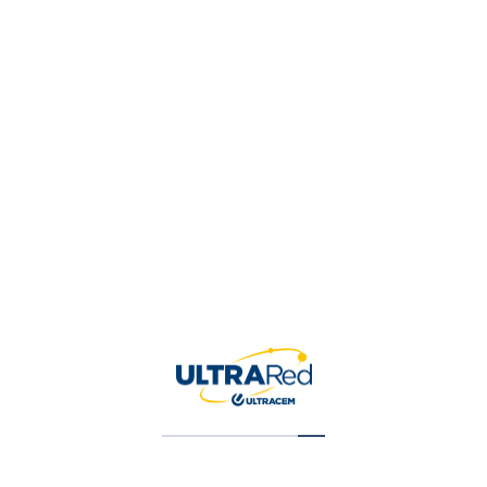
Tu puntuación
*
Tu valoración
*
Nombre
*
Correo electrónico
*
Guardar mi nombre, correo 
para la próxima vez que ha