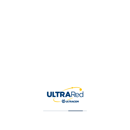
Tu valoración
*
Nombre
*
Correo electrónico
*
Guardar mi nombre, correo 
para la próxima vez que ha