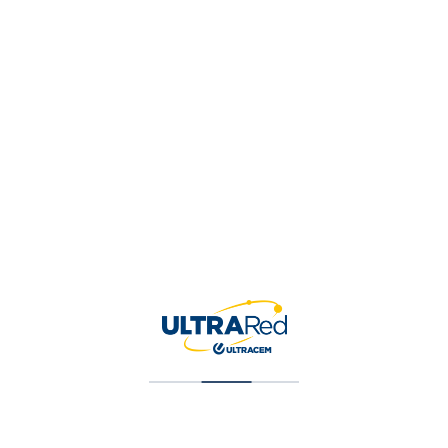
Tu valoración
*
Nombre
*
Correo electrónico
*
Guardar mi nombre, correo 
para la próxima vez que ha