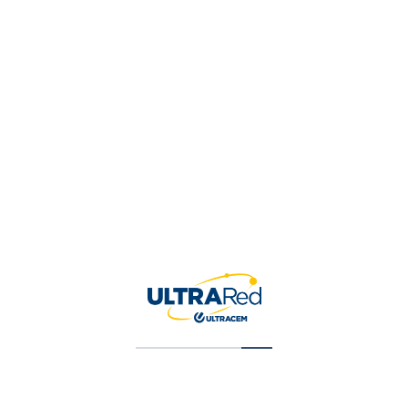
Tu valoración
*
Nombre
*
Correo electrónico
*
Guardar mi nombre, correo 
para la próxima vez que ha