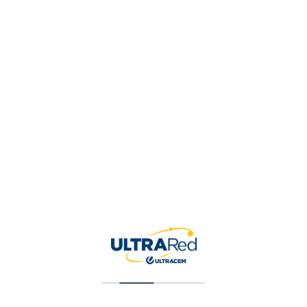
Tu puntuación
*
Tu valoración
*
Nombre
*
Correo electrónico
*
Guardar mi nombre, correo 