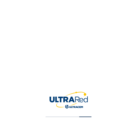
Tu valoración
*
Nombre
*
Correo electrónico
*
Guardar mi nombre, correo 
para la próxima vez que ha