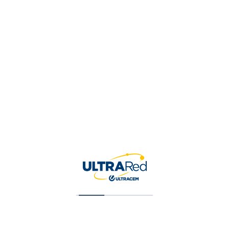
Tu valoración
*
Nombre
*
Correo electrónico
*
Guardar mi nombre, correo 
para la próxima vez que ha