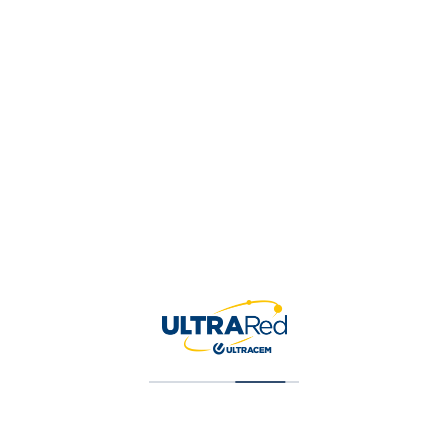
Tu valoración
*
Nombre
*
Correo electrónico
*
Guardar mi nombre, correo 
para la próxima vez que ha