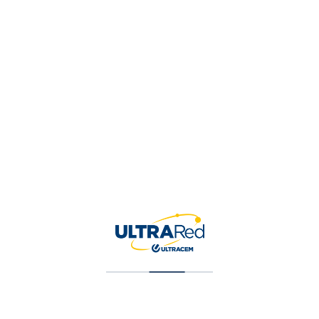
Tu valoración
*
Nombre
*
Correo electrónico
*
Guardar mi nombre, correo 
para la próxima vez que ha