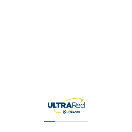
Tu puntuación
*
Tu valoración
*
Nombre
*
Correo electrónico
*
Guardar mi nombre, correo 