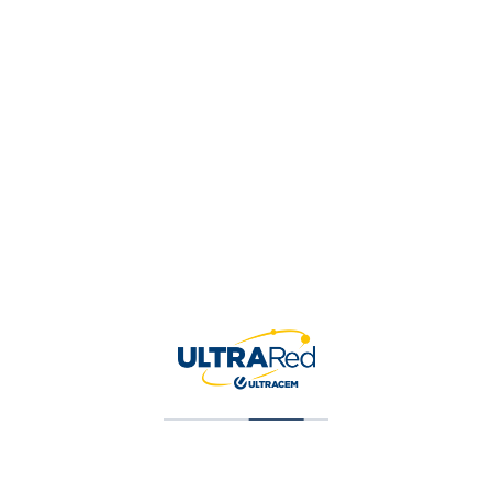
Tu valoración
*
Nombre
*
Correo electrónico
*
Guardar mi nombre, correo 
para la próxima vez que ha