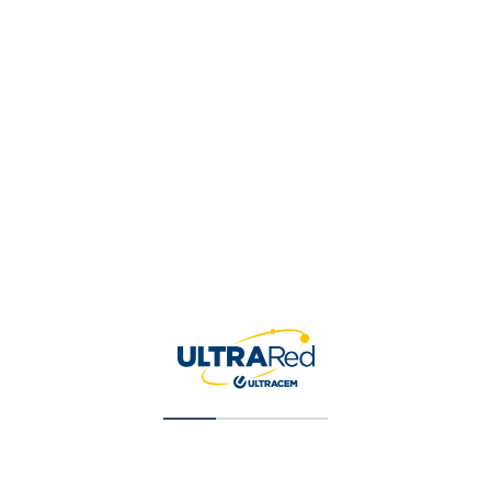
Tu valoración
*
Nombre
*
Correo electrónico
*
Guardar mi nombre, correo 
para la próxima vez que ha