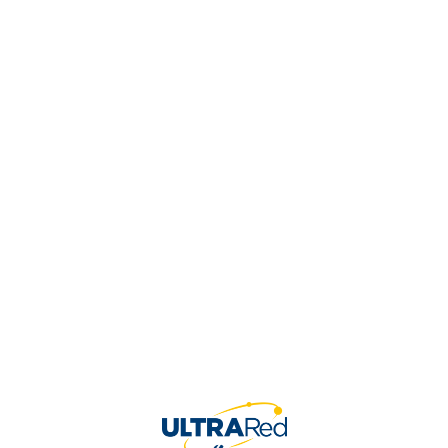
Vinilo Tipo 1 Blanco Balde
$
89