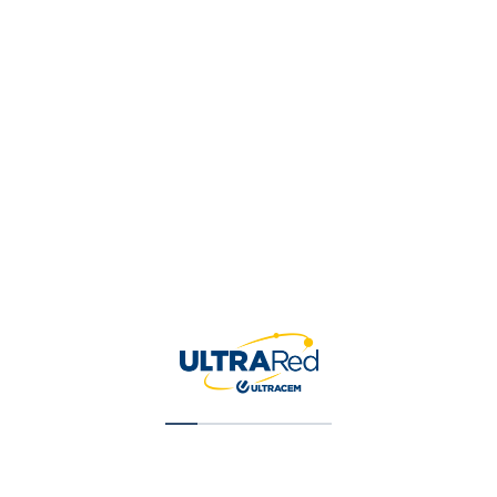
Tu valoración
*
Nombre
*
Correo electrónico
*
Guardar mi nombre, correo 
para la próxima vez que ha