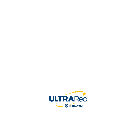
Tu valoración
*
Nombre
*
Correo electrónico
*
Guardar mi nombre, correo 
para la próxima vez que ha