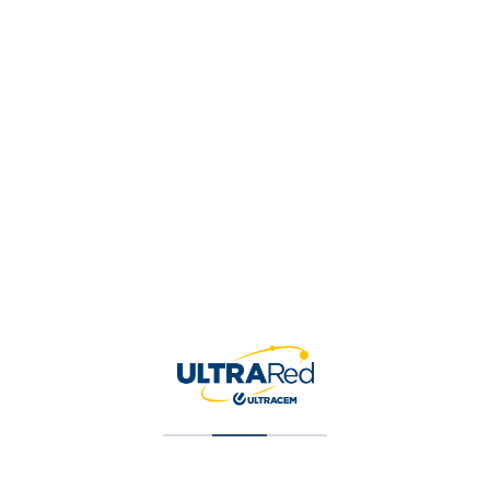
Dados De Puntas Hexagonal, Cuadro 3/8″ De 3/8″
$
4,722