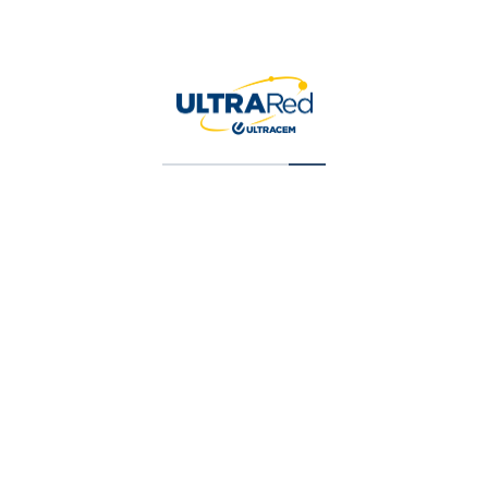
Destornillador Gabinet , 3/16 X 8″, Mango
Comfort Grip
$
5,250