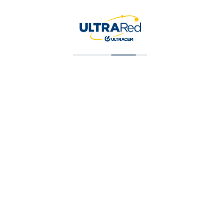
Gancho “S” Para
Cable De 1/4
$
1,392
as Sede
Contáctanos
 Vía Cordialidad.
+57 605 317 7125 –
8000 123 987 o al
 Atlántico.