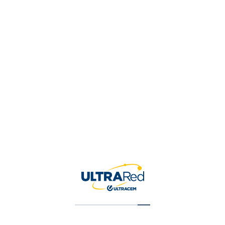
Crayon De Carpintero 6 Piezas Rojo
$
10,710