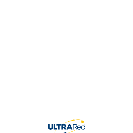
Esmalte T1 Aluminio X 1/4 Gal
$
20,765