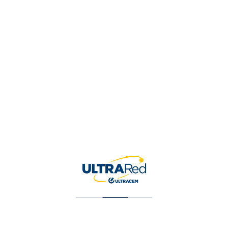
Buje Sanitario 3″ X 1.1 /2″
$
3,723