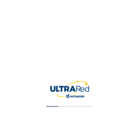
Cerradura Sobreponer 766 A/P Der.V.A M/S
$
113,453