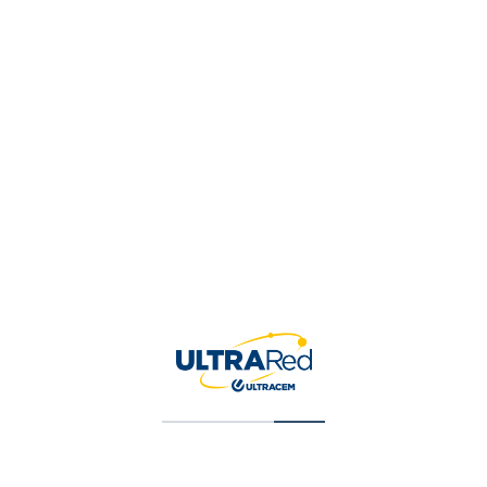
Brocha Monofilamento Sintetica -1¨
$
4,324