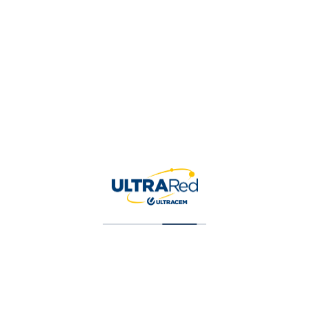
Contacto
Calle 31 25 79, Corozal, SUCRE, Colombia
Get Directions
None
ferreterialasolucion@hotmail.com
Agregado
Recientemente