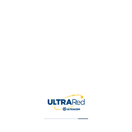
ETROPOLIS S.A.S.
bia
3013906202
admin@metropolis84.com
,
,
,
gregados
Herramientas
Materiales de Construcción
Pinturas y E