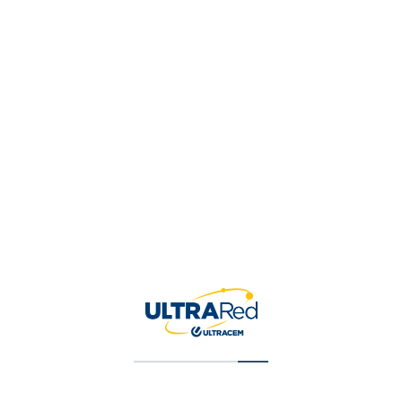
Z NESTOR ANDRES
CO, Colombia
3116550847
NESTORCHICA1975@GMAI
,
,
,
gregados
Herramientas
Materiales de Construcción
Pinturas y E