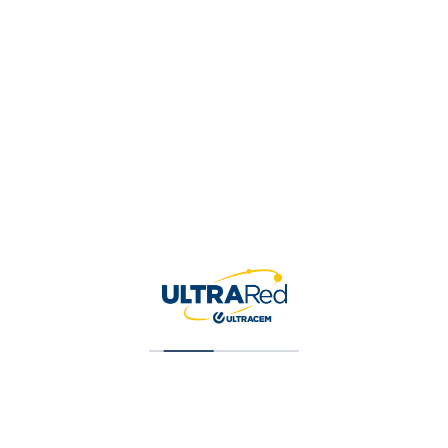
Contacto
LT 1 Manzana 2, Cartagena De Indias,
BOLIVAR, Colombia
Get Directions
3046189617
Agregado