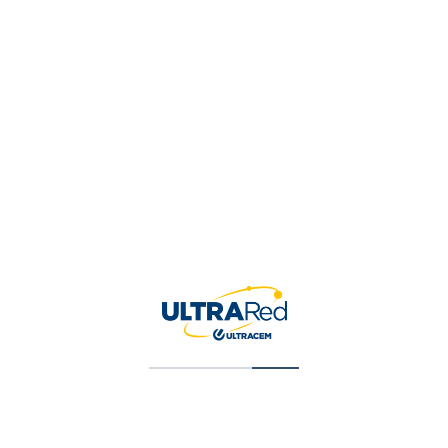
Contacto
Carrera 12G 71 41, Soledad, ATLANTICO,
Colombia
Get Directions
3008656015
construccionpalacio@gmail.com